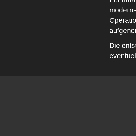
modernst
Operatio
aufgen
Die ents
eventue