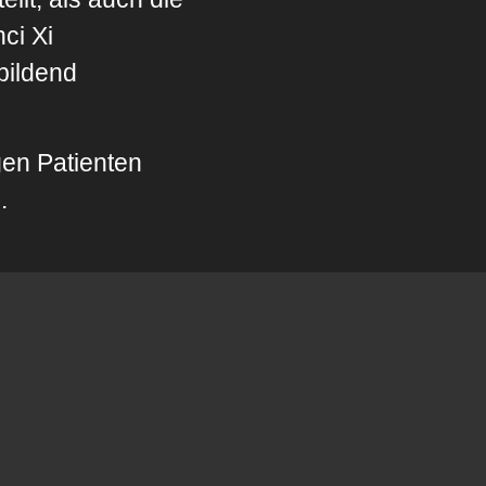
ci Xi
bildend
gen Patienten
.